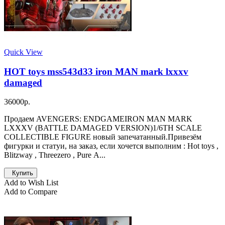
Quick View
HOT toys mss543d33 iron MAN mark lxxxv
damaged
36000р.
Продаем AVENGERS: ENDGAMEIRON MAN MARK
LXXXV (BATTLE DAMAGED VERSION)1/6TH SCALE
COLLECTIBLE FIGURE новый запечатанный.Привезём
фигурки и статуи, на заказ, если хочется выполним : Hot toys ,
Вlitzwаy , Тhrееzеrо , Рurе А...
Купить
Add to Wish List
Add to Compare